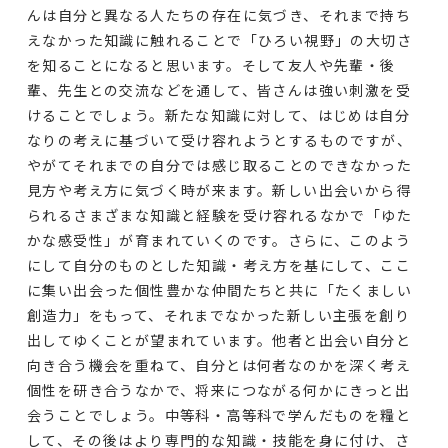
んは自分と異なる人たちの存在に気づき、それまで持ち
えなかった知識に触れることで「ひろい視野」の大切さ
を知ることになると思います。そして友人や先輩・後
輩、先生との交流などを通して、皆さんは強い刺激を受
けることでしょう。新たな知識に対して、はじめは自分
なりの考えに基づいて受け容れようとするものですが、
やがてそれまでの自分では感じ取ることのできなかった
見方や考え方に気づく時が来ます。新しい出会いから得
られるさまざまな知識と経験を受け容れるなかで「ゆた
かな感受性」が育まれていくのです。さらに、このよう
にして自分のものとした知識・考え方を基にして、ここ
に集い出会った個性豊かな仲間たちと共に「たくましい
創造力」をもって、それまでなかった新しい主張を創り
出してゆくことが望まれています。他者と出会い自分と
向き合う機会を重ねて、自分とは何者なのかを深く考え
個性を研き合うなかで、将来につながる何かにきっと出
会うことでしょう。中等科・高等科で学んだものを糧と
して、その後はより専門的な知識・技能を身に付け、さ