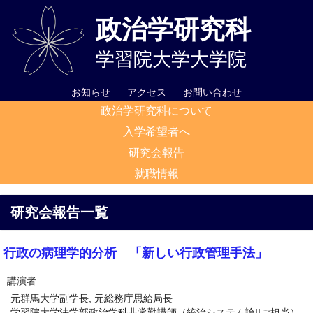
政治学研究科
学習院大学大学院
お知らせ
アクセス
お問い合わせ
政治学研究科について
入学希望者へ
研究会報告
就職情報
研究会報告一覧
行政の病理学的分析 「新しい行政管理手法」
講演者
元群馬大学副学長, 元総務庁思給局長
学習院大学法学部政治学科非常勤講師（統治システム論IIご担当）