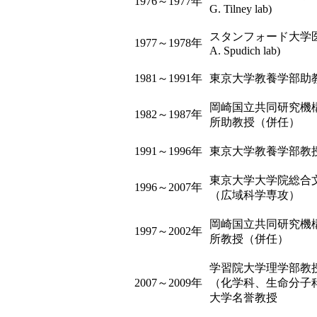
1976～1977年
G. Tilney lab)
スタンフォード大学医学
1977～1978年
A. Spudich lab)
1981～1991年
東京大学教養学部助
岡崎国立共同研究機
1982～1987年
所助教授（併任）
1991～1996年
東京大学教養学部教
東京大学大学院総合
1996～2007年
（広域科学専攻）
岡崎国立共同研究機
1997～2002年
所教授（併任）
学習院大学理学部教
2007～2009年
（化学科、生命分子
大学名誉教授