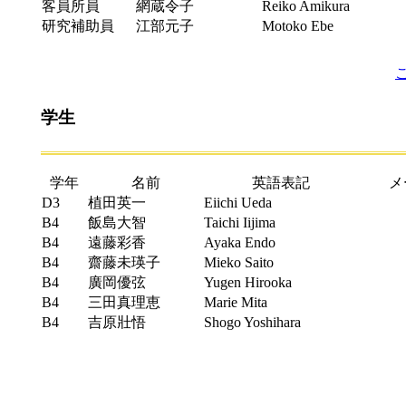
客員所員
網蔵令子
Reiko Amikura
研究補助員
江部元子
Motoko Ebe
学生
学年
名前
英語表記
メ
D3
植田英一
Eiichi Ueda
B4
飯島大智
Taichi Iijima
B4
遠藤彩香
Ayaka Endo
B4
齋藤未瑛子
Mieko Saito
B4
廣岡優弦
Yugen Hirooka
B4
三田真理恵
Marie Mita
B4
吉原壯悟
Shogo Yoshihara