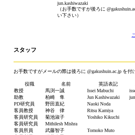
jun.kashiwazaki
（お手数ですが後ろに @gakushuin.a
い下さい）
スタッフ
お手数ですがメールの際は後ろに @gakushuin.ac.jp 
役職
名前
英語表記
教授
馬渕一誠
Issei Mabuchi
is
助教
柏崎 隼
Jun Kashiwazaki
ju
PD研究員
野田直紀
Naoki Noda
客員教授
神谷 律
Ritsu Kamiya
客員研究員
菊池淑子
Yoshiko Kikuchi
客員研究員
Mithilesh Mishra
客員所員
武藤智子
Tomoko Muto