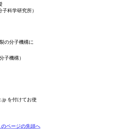
授
分子科学研究所）
分裂の分子機構に
の分子機構）
c.jp を付けてお使
このページの先頭へ