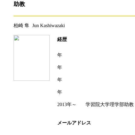
助教
柏崎 隼
Jun Kashiwazaki
経歴
年
年
年
年
2013年～
学習院大学理学部助教
メールアドレス