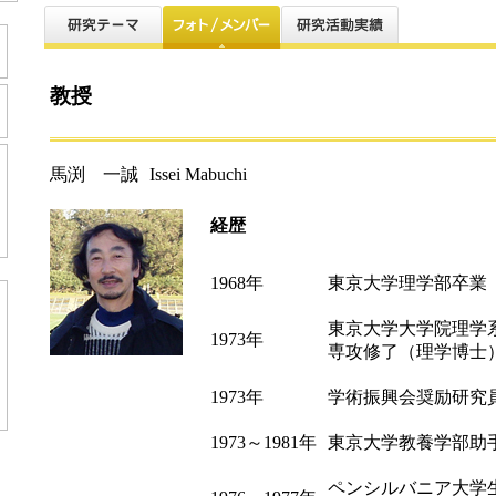
教授
馬渕 一誠
Issei Mabuchi
経歴
1968年
東京大学理学部卒業
東京大学大学院理学
1973年
専攻修了（理学博士
1973年
学術振興会奨励研究
1973～1981年
東京大学教養学部助
ペンシルバニア大学生