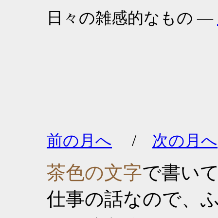
日々の雑感的なもの ―
前の月へ
/
次の月へ
茶色の文字
で書い
仕事の話なので、