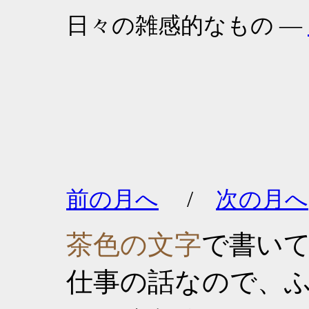
日々の雑感的なもの ―
前の月へ
/
次の月へ
茶色の文字
で書い
仕事の話なので、