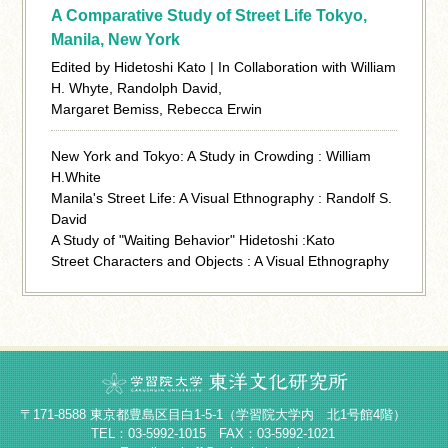
A Comparative Study of Street Life Tokyo,
Manila, New York
Edited by Hidetoshi Kato | In Collaboration with William
H. Whyte, Randolph David,
Margaret Bemiss, Rebecca Erwin
New York and Tokyo: A Study in Crowding : William
H.White
Manila's Street Life: A Visual Ethnography : Randolf S.
David
A Study of "Waiting Behavior" Hidetoshi :Kato
Street Characters and Objects : A Visual Ethnography
〒171-8588 東京都豊島区目白1-5-1（学習院大学内 北1号館4階）
TEL：03-5992-1015 FAX：03-5992-1021