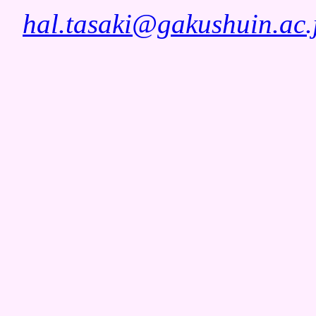
hal.tasaki@gakushuin.ac.