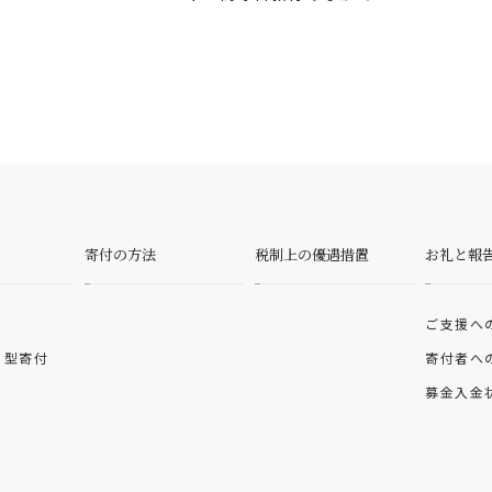
寄付の方法
税制上の優遇措置
お礼と報
ご支援へ
）型寄付
寄付者へ
募金入金