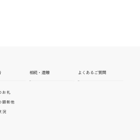
告
相続・遺贈
よくあるご質問
のお礼
の顕彰他
状況