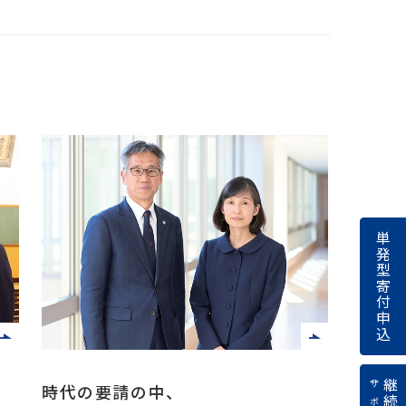
金
イ
ン
タ
ー
ネ
ッ
ト
募
単発型寄付申込
時代の要請の中、