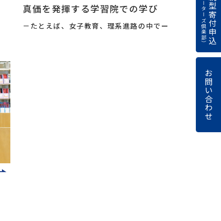
（サポーターズ倶楽部）
継続型寄付申込
お問い合わせ
真価を発揮する学習院での学び
－たとえば、女子教育、理系進路の中でー
お問い合わせ