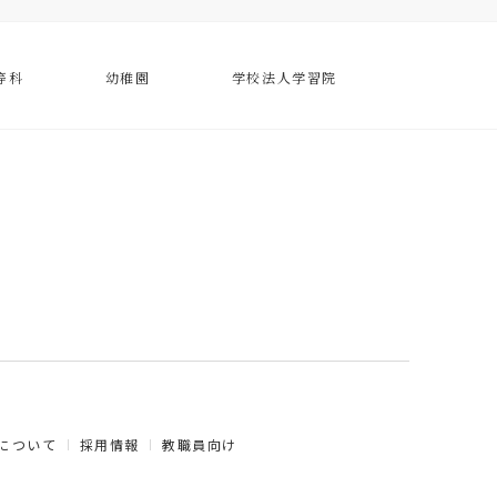
等科
幼稚園
学校法人学習院
について
採用情報
教職員向け